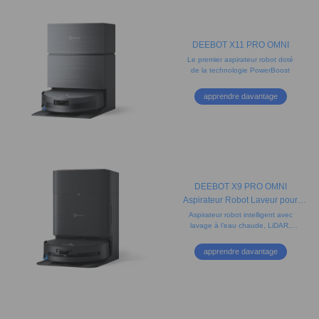
DEEBOT X11 PRO OMNI
Le premier aspirateur robot doté
de la technologie PowerBoost
apprendre davantage
DEEBOT X9 PRO OMNI
Aspirateur Robot Laveur pour
Animaux (Puissant, Vidage,
Aspirateur robot intelligent avec
lavage à l’eau chaude, LiDAR,
Tapis)
nettoyage des bords et détection
d'obstacles. Idéal pour les poils
apprendre davantage
d’animaux.