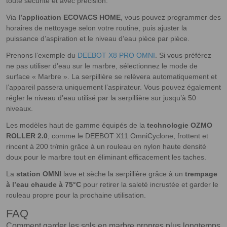
toute sécurité et avec précision.
Via
l’application ECOVACS HOME
, vous pouvez programmer des
horaires de nettoyage selon votre routine, puis ajuster la
puissance d’aspiration et le niveau d’eau pièce par pièce.
Prenons l’exemple du
DEEBOT X8 PRO OMNI
. Si vous préférez
ne pas utiliser d’eau sur le marbre, sélectionnez le mode de
surface « Marbre ». La serpillière se relèvera automatiquement et
l’appareil passera uniquement l’aspirateur. Vous pouvez également
régler le niveau d’eau utilisé par la serpillière sur jusqu’à 50
niveaux.
Les modèles haut de gamme équipés de la
technologie OZMO
ROLLER 2.0
, comme le DEEBOT X11 OmniCyclone, frottent et
rincent à 200 tr/min grâce à un rouleau en nylon haute densité
doux pour le marbre tout en éliminant efficacement les taches.
La
station OMNI
lave et sèche la serpillière grâce à un
trempage
à l’eau chaude à 75°C
pour retirer la saleté incrustée et garder le
rouleau propre pour la prochaine utilisation.
FAQ
Comment garder les sols en marbre propres plus longtemps