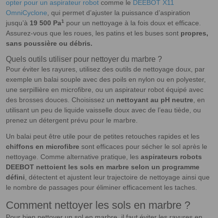
opter pour un aspirateur robot
comme le
DEEBOT X11
OmniCyclone
, qui permet d’ajuster la puissance d’aspiration
1
jusqu’à
19 500 Pa
pour un nettoyage à la fois doux et efficace.
Assurez-vous que les roues, les patins et les buses sont
propres,
sans poussière ou débris.
Quels outils utiliser pour nettoyer du marbre ?
Pour éviter les rayures, utilisez des outils de nettoyage doux, par
exemple un balai souple avec des poils en nylon ou en polyester,
une serpillière en microfibre, ou un aspirateur robot équipé avec
des brosses douces. Choisissez un
nettoyant au pH neutre
, en
utilisant un peu de liquide vaisselle doux avec de l’eau tiède, ou
prenez un détergent prévu pour le marbre.
Un balai peut être utile pour de petites retouches rapides et les
chiffons en microfibre
sont efficaces pour sécher le sol après le
nettoyage. Comme alternative pratique, les
aspirateurs robots
DEEBOT nettoient les sols en marbre selon un programme
défini
, détectent et ajustent leur trajectoire de nettoyage ainsi que
le nombre de passages pour éliminer efficacement les taches.
Comment nettoyer les sols en marbre ?
Pour bien nettoyer un sol en marbre, il faut éviter les rayures en