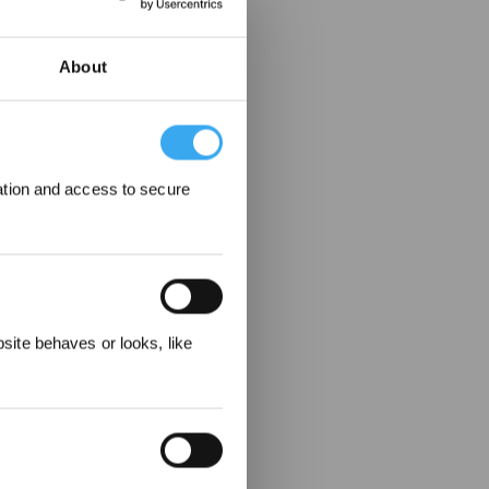
About
ation and access to secure
ecevez
ite behaves or looks, like