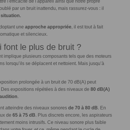
 l'efficacité de l'appareil ainsi que notre propre
troublé par un bruit inattendu, mais rassurez-vous : il
situation.
doptant une
approche appropriée
, il est tout à fait
tomatique et silencieux.
 font le plus de bruit ?
nt implique plusieurs composants tels que des moteurs
ns lorsqu’ils se déplacent et nettoient. Mais jusqu’à
position prolongée à un bruit de 70 dB(A) peut
s. Des expositions répétées à des niveaux de
80 dB(A)
audition
.
vent atteindre des niveaux sonores
de 70 à 80 dB
. En
aux de
65 à 75 dB
. Plus discrets encore, les aspirateurs
ettement moins intrusifs. Ce niveau sonore plus faible
ans votre foyer, et ce, même pendant le cycle de