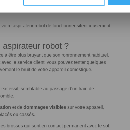
r ces tâches peut rendre votre aspirateur plus bruyant
votre aspirateur robot de fonctionner silencieusement
 aspirateur robot ?
e à être plus bruyant que son ronronnement habituel,
t avec le service client, vous pouvez tenter quelques
tivement le bruit de votre appareil domestique.
t excessif, semblable au passage d’un train de
comble.
ation
et de
dommages
visibles
sur votre appareil,
placés ou cassés.
les brosses qui sont en contact permanent avec le sol,