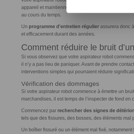
appareil et maintiennent son efficacité. Ainsi, néglige
au cours du temps.
Un
programme d'entretien régulier
assurera donc à 
et efficacement durant des années.
Comment réduire le bruit d'un
Si vous observez que votre aspirateur robot commenc
il n’y a pas lieu de paniquer. Avant de prendre contac
interventions simples qui pourraient réduire significa
Vérification des dommages
Si votre aspirateur robot commence à émettre un brui
marchandises, il est temps de l’inspecter de fond en 
Commencez par
rechercher des signes de détérior
tels que des fissures, des bosses, des éléments mal 
Un boîtier fissuré ou un élément mal fixé, notamment 