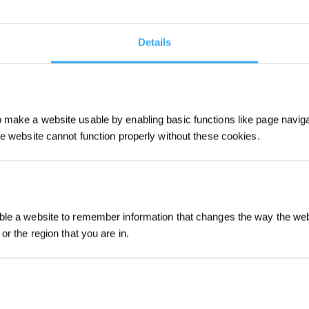
Details
make a website usable by enabling basic functions like page navig
he website cannot function properly without these cookies.
ateur robot fait un bruit anormal. Une
accumulation
Inscrivez-vous et r
on fonctionnement normal. De plus, des
obstructions
le a website to remember information that changes the way the webs
or the region that you are in.
ants endommagés
, tels que les roues, les brosses et
les de nuisances sonores. Ce qu’il faut également
teur peut contribuer à un fonctionnement plus bruyant
ns
et un
nettoyage
réguliers sont essentiels.