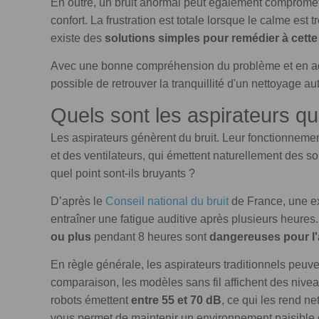
En outre, un bruit anormal peut également compromettre
confort. La frustration est totale lorsque le calme est 
existe des
solutions simples pour remédier à cette 
Avec une bonne compréhension du problème et en a
possible de retrouver la tranquillité d'un nettoyage au
Quels sont les aspirateurs qui
Les aspirateurs génèrent du bruit. Leur fonctionneme
et des ventilateurs, qui émettent naturellement des so
quel point sont-ils bruyants ?
D’après le
Conseil national du bruit
de France, une ex
entraîner une fatigue auditive après plusieurs heure
ou plus
pendant 8 heures sont
dangereuses pour l'
En règle générale, les aspirateurs traditionnels peu
comparaison, les modèles sans fil affichent des nive
robots émettent
entre 55 et 70 dB
, ce qui les rend n
vous permet de maintenir un environnement paisible d