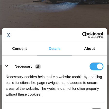
Nettoyage avec BLAST
Consent
Details
About
Entraîné par une batterie de qualité automobile, un moteur sans brosse à
couple élevé et des améliorations aérodynamiques, le DEEBOT X12 fournit
un flux d'air impressionnant de 22 l/s et une puissance d'aspiration pouvant
Details
atteindre 22 000 Pa.
Necessary
25
Necessary cookies help make a website usable by enabling
basic functions like page navigation and access to secure
areas of the website. The website cannot function properly
without these cookies.