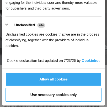
engaging for the individual user and thereby more valuable
for publishers and third party advertisers.
Unclassified
204
Unclassified cookies are cookies that we are in the process
of classifying, together with the providers of individual
cookies.
Cookie declaration last updated on 7/23/26 by
Cookiebot
Recharge PowerBoost Plus
Assisté de l'alimentation programmable GaN, la recharge PowerBoost
Allow all cookies
Charging Plus mise à niveau fournit un réapprovisionnement en énergie
ultra-rapide pour libérer une puissance de nettoyage illimitée. Pendant les
intervalles réguliers de lavage du patin, elle restaure 13 % de la batterie en
Use necessary cookies only
seulement 3 minutes, ce qui permet un fonctionnement continu sans pause.
Renforcée par une batterie à poche de qualité automobile, la technologie
offre une sécurité et une durabilité accrues, pour une durée de vie jusqu'à