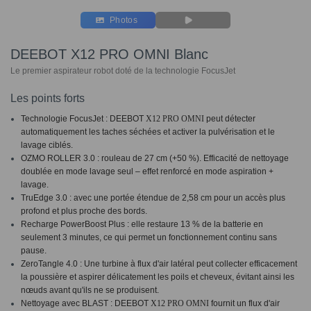
Photos
DEEBOT X12 PRO OMNI Blanc
Le premier aspirateur robot doté de la technologie FocusJet
Les points forts
Tech
nologie FocusJet : DEEBOT
X12 PRO OMNI
peut détecter
automatiquement les taches séchées et activer la pulvérisation et le
lavage ciblés.
OZMO ROLLER 3.0 : rouleau de 27 cm (+50 %). Efficacité de nettoyage
doublée en mode lavage seul – effet renforcé en mode aspiration +
lavage.
TruEdge 3.0 : avec une portée étendue de 2,58 cm pour un accès plus
profond et plus proche des bords.
Recharge PowerBoost Plus : elle restaure 13 % de la batterie en
seulement 3 minutes, ce qui permet un fonctionnement continu sans
pause.
ZeroTangle 4.0 : Une turbine à flux d'air latéral peut collecter efficacement
la poussière et aspirer délicatement les poils et cheveux, évitant ainsi les
nœuds avant qu'ils ne se produisent.
Nettoyage avec BLAST : DEEBOT
X12 PRO OMNI
fournit un flux d'air