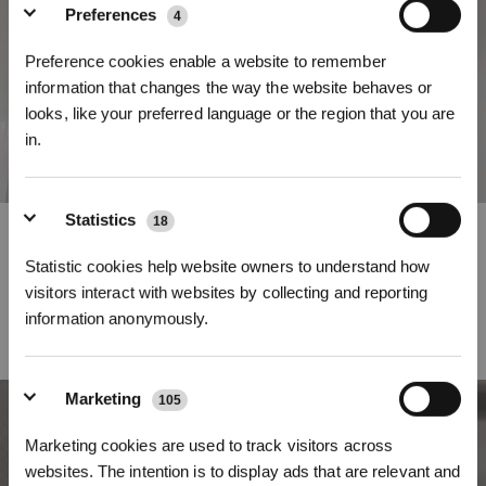
Preferences
4
Preference cookies enable a website to remember
information that changes the way the website behaves or
looks, like your preferred language or the region that you are
in.
Inscrivez-vous et recevez
Statistics
18
ZeroTangle 4.0
Statistic cookies help website owners to understand how
La technologie ZeroTangle 4.0 intègre une brosse principale anti-nœuds
dirigée par flux d'air. Une turbine à flux d'air latéral peut collecter
visitors interact with websites by collecting and reporting
efficacement la poussière et aspirer délicatement les poils et cheveux, évitant
information anonymously.
ainsi les nœuds avant qu'ils ne se produisent. La structure à double
roulement large garantit une rotation stable de la brosse, offrant de
puissantes performances de frottement avec un faible bruit.
Marketing
105
S'INSCRIRE
Marketing cookies are used to track visitors across
* Les nouveaux inscrits peuvent utiliser 3000 points pour obtenir une réduction de 30
€ sur leur première commande lorsque le paiement dépasse 1000 €.
websites. The intention is to display ads that are relevant and