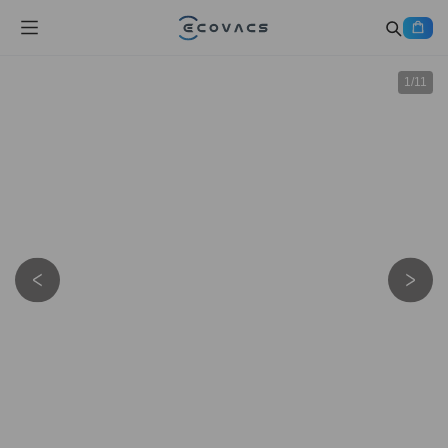
1
/
11