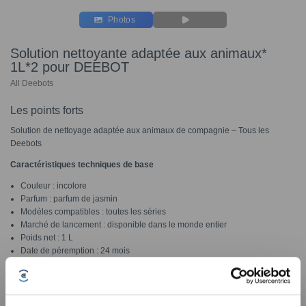
Photos
Solution nettoyante adaptée aux animaux*
1L*2 pour DEEBOT
All Deebots
Les points forts
Solution de nettoyage adaptée aux animaux de compagnie – Tous les
Deebots
Caractéristiques techniques de base
Couleur : incolore
Parfum : parfum de jasmin
Modèles compatibles : toutes les séries
Marché de lancement : disponible dans le monde entier
Poids net : 1 L
Date de péremption : 24 mois
Principaux avantages du produit
1.Double action anti-odeurs, neutralisation des odeurs d'animaux de
compagnie