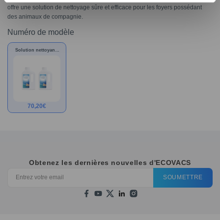
offre une solution de nettoyage sûre et efficace pour les foyers possédant
des animaux de compagnie.
Numéro de modèle
Solution nettoyante
adaptée aux
animaux* 1L*2 pour
DEEBOT
70,20
€
Obtenez les dernières nouvelles d'ECOVACS
SOUMETTRE