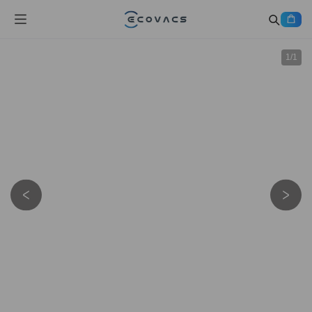
1
/
1