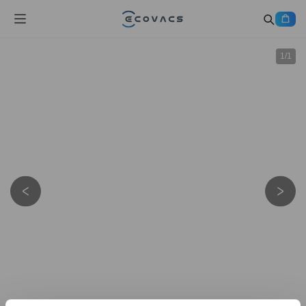
1
/
1