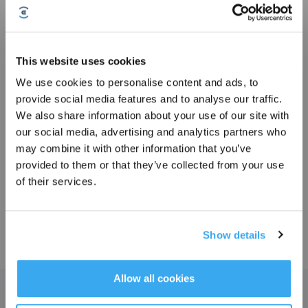
Photos
Caméra Brosse（Forme I）pour GOAT
This website uses cookies
Pour G1-800
We use cookies to personalise content and ads, to
Les points forts
provide social media features and to analyse our traffic.
Inscrivez-vous et recevez
We also share information about your use of our site with
Compatible avec le produit ：G1-800
Numéro de modèle
our social media, advertising and analytics partners who
may combine it with other information that you’ve
Caméra
provided to them or that they’ve collected from your use
Brosse（Forme I）
of their services.
pour GOAT
Show details
15,00
€
S'INSCRIRE
* Les nouveaux inscrits peuvent utiliser 3000 points pour obtenir une réduction de 30
€ sur leur première commande lorsque le paiement dépasse 1000 €.
Allow all cookies