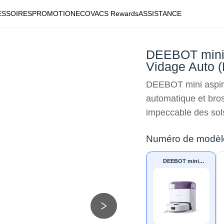
ESSOIRES
PROMOTION
ECOVACS Rewards
ASSISTANCE
DEEBOT mini 
Vidage Auto (
DEEBOT mini aspira
automatique et bro
impeccable des sols
Numéro de modèl
DEEBOT mini
Aspirateur Robot
Laveur Violet à
Vidage Auto (LiDAR,
Petit, Puissant)