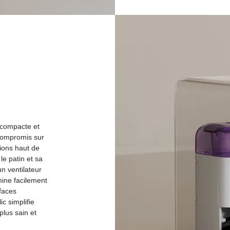
 compacte et
 compromis sur
tions haut de
e patin et sa
n ventilateur
ine facilement
rfaces
c simplifie
plus sain et