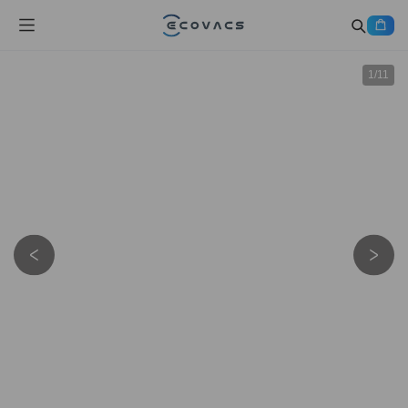
1
/
11