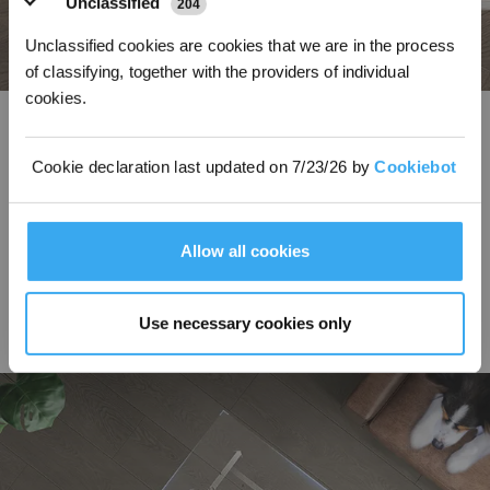
Unclassified
204
Unclassified cookies are cookies that we are in the process
of classifying, together with the providers of individual
cookies.
La technologie AIVI 3D 3.0 Omni-Approach permet au DEEBOT
de nettoyer tous les bords
Cookie declaration last updated on 7/23/26 by
Cookiebot
La technologie AIVI 3D 3.0 Omni-Approach alimentée par le modèle VLM
utilise les architectures neuronales profondes d’apprentissage qui ont été
répétées des milliards de fois afin de développer une reconnaissance
précise des objets et une extraction rapide de leurs contours. La lumière bi-
Allow all cookies
structurée et le capteur de bord TruEdge 3D fonctionnent en duo, et
permettent de maintenir le robot à proximité des obstacles durant le
nettoyage des bords. La planification de parcours en temps réel permet au
robot de détecter et de réagir instantanément à des changements soudains
Use necessary cookies only
de son environnement comme des personnes ou des animaux en
mouvement.