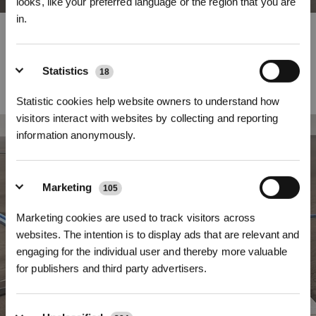
looks, like your preferred language or the region that you are
in.
Une planification de parcours intelligente pour un nettoyage
efficace
Inscrivez-vous et recevez
La planification efficace de son parcours permet au DEEBOT de choisir
Statistics
18
intelligemment le parcours de nettoyage et la direction les plus logiques pour
chaque segment, réduisant ainsi le nombre de demi-tours et évitant les
Statistic cookies help website owners to understand how
processus d’accélération ou de décélération inefficaces durant le nettoyage.
visitors interact with websites by collecting and reporting
information anonymously.
Marketing
105
S'INSCRIRE
Marketing cookies are used to track visitors across
* Les nouveaux inscrits peuvent utiliser 3000 points pour obtenir une réduction de 30
€ sur leur première commande lorsque le paiement dépasse 1000 €.
websites. The intention is to display ads that are relevant and
engaging for the individual user and thereby more valuable
for publishers and third party advertisers.