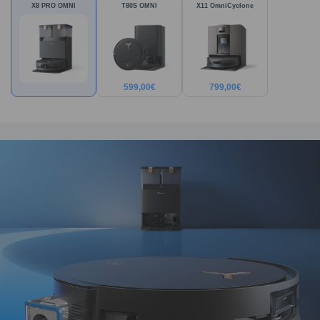
X8 PRO OMNI
T80S OMNI
X11 OmniCyclone
599,00
€
799,00
€