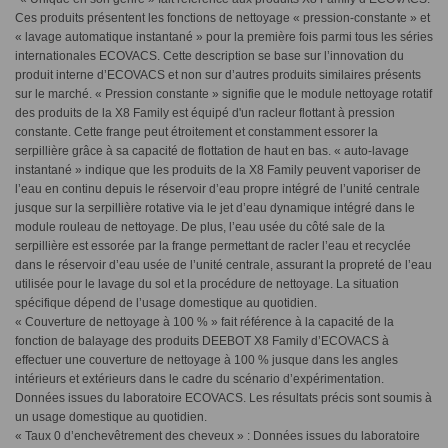
Ces produits présentent les fonctions de nettoyage « pression-constante » et
« lavage automatique instantané » pour la première fois parmi tous les séries
internationales ECOVACS. Cette description se base sur l’innovation du
produit interne d’ECOVACS et non sur d’autres produits similaires présents
sur le marché. « Pression constante » signifie que le module nettoyage rotatif
des produits de la X8 Family est équipé d'un racleur flottant à pression
constante. Cette frange peut étroitement et constamment essorer la
serpillière grâce à sa capacité de flottation de haut en bas. « auto-lavage
instantané » indique que les produits de la X8 Family peuvent vaporiser de
l’eau en continu depuis le réservoir d’eau propre intégré de l’unité centrale
jusque sur la serpillière rotative via le jet d’eau dynamique intégré dans le
module rouleau de nettoyage. De plus, l’eau usée du côté sale de la
serpillière est essorée par la frange permettant de racler l’eau et recyclée
dans le réservoir d’eau usée de l’unité centrale, assurant la propreté de l’eau
utilisée pour le lavage du sol et la procédure de nettoyage. La situation
spécifique dépend de l’usage domestique au quotidien.
« Couverture de nettoyage à 100 % » fait référence à la capacité de la
fonction de balayage des produits DEEBOT X8 Family d’ECOVACS à
effectuer une couverture de nettoyage à 100 % jusque dans les angles
intérieurs et extérieurs dans le cadre du scénario d’expérimentation.
Données issues du laboratoire ECOVACS. Les résultats précis sont soumis à
un usage domestique au quotidien.
« Taux 0 d’enchevêtrement des cheveux » : Données issues du laboratoire