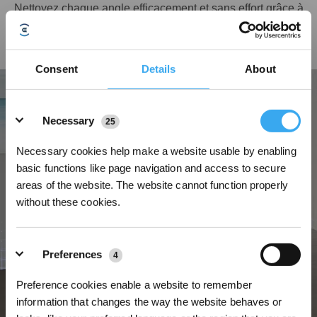
Nettoyez chaque angle efficacement et sans effort grâce à
l’élimination ciblée de la saleté que permet la technologie
IA améliorée
Consent
Details
About
Details
Necessary
25
Necessary cookies help make a website usable by enabling
basic functions like page navigation and access to secure
areas of the website. The website cannot function properly
without these cookies.
Preferences
4
Preference cookies enable a website to remember
information that changes the way the website behaves or