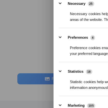
Necessary
25
Necessary cookies help 
areas of the website. T
Preferences
4
Preference cookies enab
your preferred language 
Statistics
18
Fotos
Statistic cookies help w
information anonymousl
Marketing
105