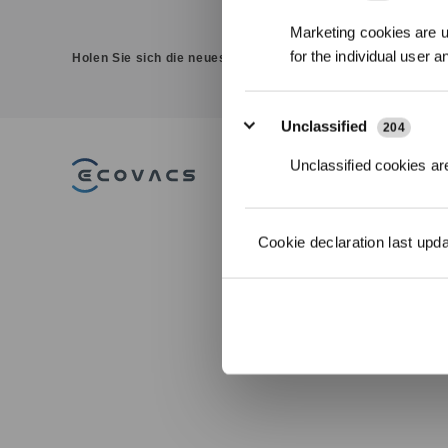
Marketing cookies are us
for the individual user 
Holen Sie sich die neuesten Nachrichten von ECOVACS
Unclassified
204
Unclassified cookies are
PRODUKT
DEEBOT
Cookie declaration last upd
Saug-/Wischrob
WINBOT
Fensterputzrobo
GOAT Mährobot
ULTRAMARINE
ZUBEHÖR