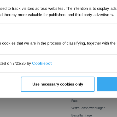
ed to track visitors across websites. The intention is to display ads
*Neu registrierte Benutzer können 30
and thereby more valuable for publishers and third party advertisers.
EINREICHEN
verwenden, um einen Rabatt von 30 € a
Bestellung zu erhalten, wenn die Zah
überschreitet.
 cookies that we are in the process of classifying, together with the 
E
INNOVATIONEN
SUPPORT
OZMO ROLLER
Support Center
ated on 7/23/26 by
Cookiebot
oter
Wischwalze
BLAST: Saugtechnologie
Garantiebedingungen
ter
mit großem Luftstrom
er
Leistungsstarkes und
ECOVACS Rewards-
genaues Mähen mit Tempo
MITGLIEDSCHAFTSBEDINGU
Agile Sensorik ultrasmart
Empfehlen & Verdienen
Use necessary cookies only
optimale Reichweite
Preisgarantie
Kontakt
Faqs
Vertrauensbewertungen
Bestellanfrage