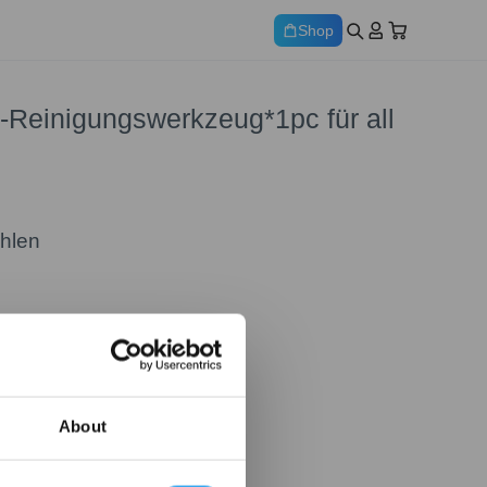
Shop
s-Reinigungswerkzeug*1pc für all
ählen
About