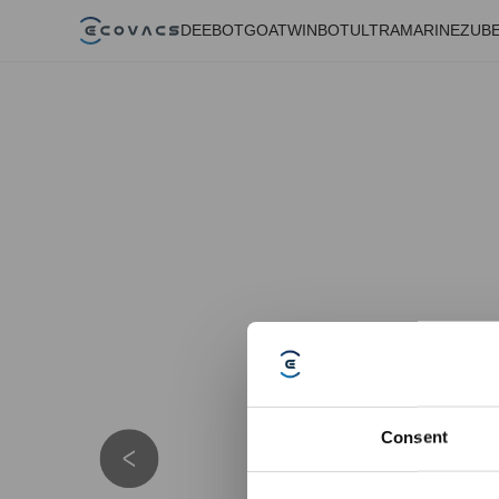
DEEBOT
GOAT
WINBOT
ULTRAMARINE
ZUB
Consent
Details