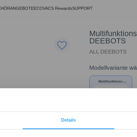
EHÖR
ANGEBOTE
ECOVACS Rewards
SUPPORT
Multifunktion
DEEBOTS
ALL DEEBOTS
Modellvariante w
Multifunktions-
Reinigungswerkzeug
*1pc für all DEEBOTS
Details
6,00
€