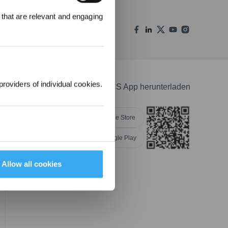
 that are relevant and engaging
00 Punkte
uf ihre erste
lung 1000 €
providers of individual cookies.
ECOVACS App herunterladen
Apple Store
Google Play
NGEN
Allow all cookies