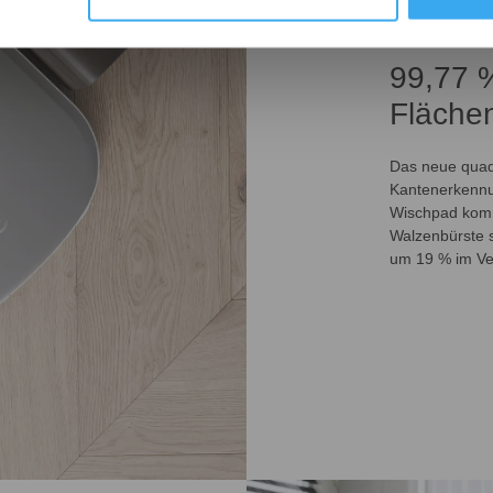
99,77 
Flächen
Das neue quad
Kantenerkennu
Wischpad komm
Walzenbürste s
um 19 % im Ve