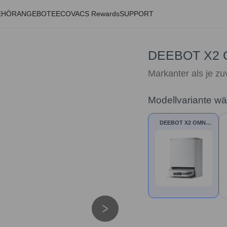
EHÖR
ANGEBOTE
ECOVACS Rewards
SUPPORT
DEEBOT X2 
Markanter als je zu
Modellvariante w
DEEBOT X2 OMNI
Weiß