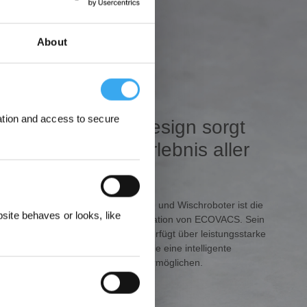
About
Das brandneue
ation and access to secure
quadratische Design sorgt
für das beste Erlebnis aller
Zeiten
elohnungen
Der intelligente Premium-Saug- und Wischroboter ist die
ite behaves or looks, like
neueste bahnbrechende Innovation von ECOVACS. Sein
neues quadratisches Design verfügt über leistungsstarke
KI-Maschinenlernfähigkeiten, die eine intelligente
Reinigung in jedem Szenario ermöglichen.