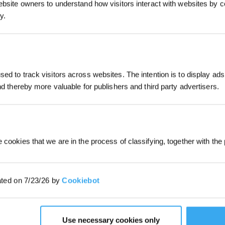
ebsite owners to understand how visitors interact with websites by co
y.
Jetzt abonnier
ed to track visitors across websites. The intention is to display ads
*Neu registrierte Benutzer können 30
and thereby more valuable for publishers and third party advertisers.
verwenden, um einen Rabatt von 30 € a
Bestellung zu erhalten, wenn die Zah
überschreitet.
 cookies that we are in the process of classifying, together with the 
ated on 7/23/26 by
Cookiebot
Use necessary cookies only