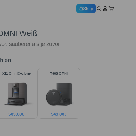
Shop
OMNI Weiß
vor, sauberer als je zuvor
ählen
X11 OmniCyclone
T80S OMNI
569,00
€
549,00
€