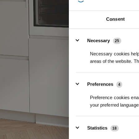
Consent
Details
Necessary
25
Necessary cookies help 
areas of the website. T
Preferences
4
Preference cookies enab
your preferred language 
Statistics
18