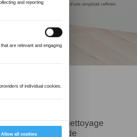
llecting and reporting
d’une ingénierie méticuleuse et d’une simplicité raffinée.
000 points pour
 that are relevant and engaging
emière
1000 €.
providers of individual cookies.
 la puissance de nettoyage
 une technologie de
Allow all cookies