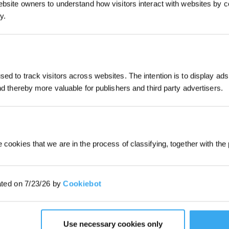
ebsite owners to understand how visitors interact with websites by co
y.
S'INSCRIRE
*Les nouveaux inscrits peuvent utiliser 3
ed to track visitors across websites. The intention is to display ads
obtenir une réduction de 30 € sur leur pr
commande lorsque le paiement dépasse 
and thereby more valuable for publishers and third party advertisers.
 cookies that we are in the process of classifying, together with the 
ated on 7/23/26 by
Cookiebot
Libérez
grâce à
Use necessary cookies only