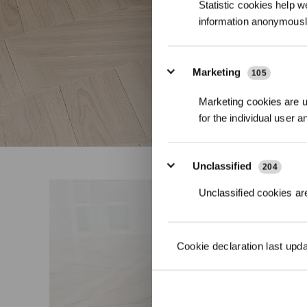
Statistic cookies help w
information anonymousl
Marketing
105
Marketing cookies are us
for the individual user 
Unclassified
204
Unclassified cookies are
Cookie declaration last upd