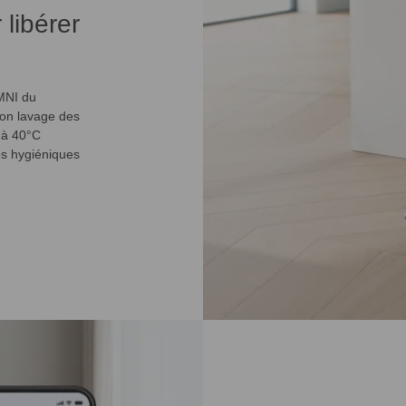
libérer
OMNI du
Son lavage des
d à 40°C
es hygiéniques