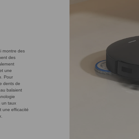
i montre des
ment des
alement
et une
e. Pour
e dents de
au balaient
hnologie
s un taux
 une efficacité
x.