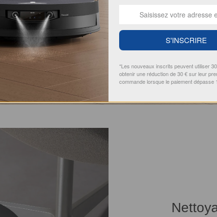
S'INSCRIRE
*Les nouveaux inscrits peuvent utiliser 3
obtenir une réduction de 30 € sur leur pr
commande lorsque le paiement dépasse 
Nettoya