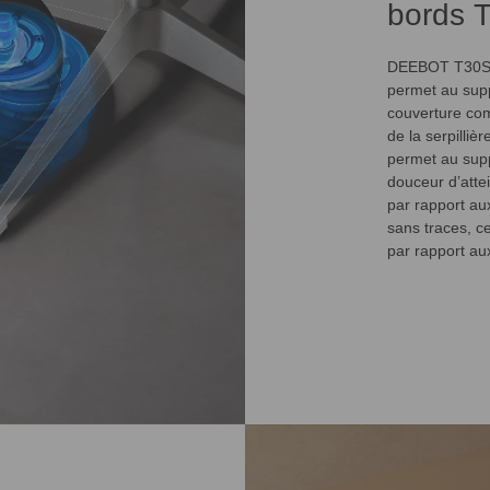
bords 
DEEBOT T30S P
permet au supp
couverture com
de la serpilliè
permet au suppo
douceur d’atte
par rapport a
sans traces, c
par rapport au