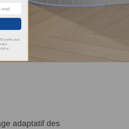
000 points pour
emière
1000 €.
ge adaptatif des