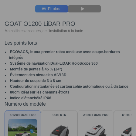
Photos
GOAT O1200 LiDAR PRO
Mains libres absolues, de l'installation à la tonte
Les points forts
ECOVACS, le tout premier robot tondeuse avec coupe-bordures
intégrée
Système de navigation Dual-LiDAR HoloScope 360
Montée de pentes à 45 % (24°)
Évitement des obstacles AIVI 3D
Hauteur de coupe de 3 à 8 cm
Configuration instantanée et cartographie automatique ou à distance
80cm Idéal sur les chemins étroits
Indice d'étanchéité IPX6
Numéro de modèle
O1200 LiDAR PRO
O600 RTK
A1600 LiDAR PRO
O1200 Car