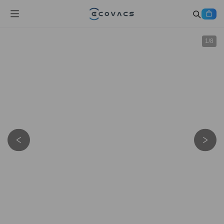
1
/
8