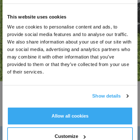
This website uses cookies
We use cookies to personalise content and ads, to
provide social media features and to analyse our traffic.
Inscrivez-vous et recevez
We also share information about your use of our site with
our social media, advertising and analytics partners who
may combine it with other information that you’ve
provided to them or that they’ve collected from your use
of their services.
Évitement d'obstacles AIVI 3D
Show details
Avec la vision AI et le LiDAR 3D-ToF, GOAT O1200 LiDAR PRO évite
S'INSCRIRE
efficacement plus de 200 types d'obstacles (y compris les hérissons) et peut
* Les nouveaux inscrits peuvent utiliser 3000 points pour obtenir une réduction de 30
les contourner de manière stable à seulement 5 cm. Reconnaissance et
€ sur leur première commande lorsque le paiement dépasse 1000 €.
Allow all cookies
réaction rapides. De plus, il minimise les résidus non coupés et maintient
une zone de sécurité raisonnable.
Customize