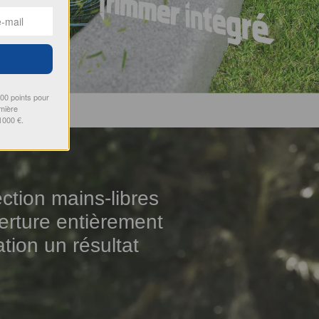
000 points pour
emière
1000 €.
tion mains-libres
verture entièrement
tion un résultat