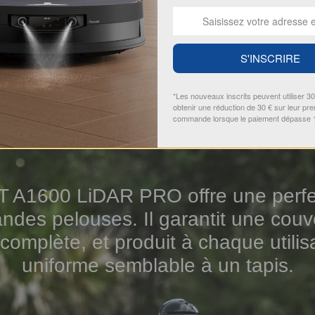
S'INSCRIRE
*Les nouveaux inscrits peuvent utiliser 3
obtenir une réduction de 30 € sur leur pr
commande lorsque le paiement dépasse 
A1600 LiDAR PRO offre une perfec
andes pelouses. Il garantit une cou
complète, et produit à chaque utilisa
uniforme semblable à un tapis.