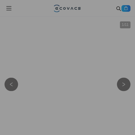
1
/
11