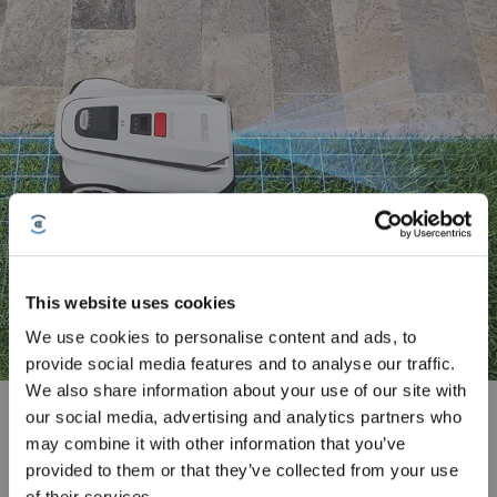
This website uses cookies
We use cookies to personalise content and ads, to
provide social media features and to analyse our traffic.
Inscrivez-vous et recevez
We also share information about your use of our site with
TruEdge Tonte uniforme des bordures
our social media, advertising and analytics partners who
may combine it with other information that you’ve
Alimenté par des caméras 3D-ToF et IA, il assure une tonte précise d’un bord
à l’autre, gérant sans effort les limites infranchissables et obtenant une
provided to them or that they’ve collected from your use
couverture exceptionnelle des bordures pour un entretien maximal de la
of their services.