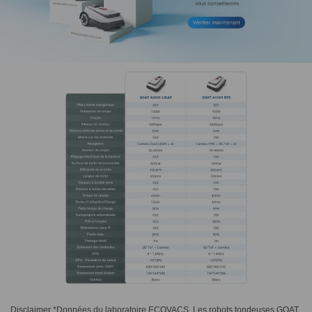
Disclaimer *Données du laboratoire ECOVACS. Les robots tondeuses GOAT