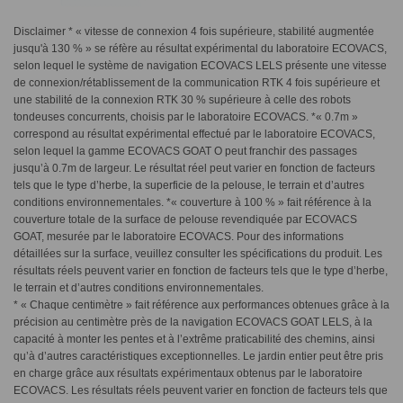
Disclaimer * « vitesse de connexion 4 fois supérieure, stabilité augmentée
jusqu'à 130 % » se réfère au résultat expérimental du laboratoire ECOVACS,
selon lequel le système de navigation ECOVACS LELS présente une vitesse
de connexion/rétablissement de la communication RTK 4 fois supérieure et
une stabilité de la connexion RTK 30 % supérieure à celle des robots
tondeuses concurrents, choisis par le laboratoire ECOVACS. *« 0.7m »
correspond au résultat expérimental effectué par le laboratoire ECOVACS,
selon lequel la gamme ECOVACS GOAT O peut franchir des passages
jusqu’à 0.7m de largeur. Le résultat réel peut varier en fonction de facteurs
tels que le type d’herbe, la superficie de la pelouse, le terrain et d’autres
conditions environnementales. *« couverture à 100 % » fait référence à la
couverture totale de la surface de pelouse revendiquée par ECOVACS
GOAT, mesurée par le laboratoire ECOVACS. Pour des informations
détaillées sur la surface, veuillez consulter les spécifications du produit. Les
résultats réels peuvent varier en fonction de facteurs tels que le type d’herbe,
le terrain et d’autres conditions environnementales.
* « Chaque centimètre » fait référence aux performances obtenues grâce à la
précision au centimètre près de la navigation ECOVACS GOAT LELS, à la
capacité à monter les pentes et à l’extrême praticabilité des chemins, ainsi
qu’à d’autres caractéristiques exceptionnelles. Le jardin entier peut être pris
en charge grâce aux résultats expérimentaux obtenus par le laboratoire
ECOVACS. Les résultats réels peuvent varier en fonction de facteurs tels que