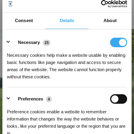
La conception très étroite, associée à la reconnaissance intelligente des
bords, permet de passer sans effort sur des chemins aussi étroits que 0,7 m*
Consent
Details
About
sans aucune intervention humaine, ce qui permet d’améliorer les
performances de 30 % par rapport aux modèles standards*.
Details
Necessary
25
Necessary cookies help make a website usable by enabling
basic functions like page navigation and access to secure
areas of the website. The website cannot function properly
without these cookies.
Preferences
4
Preference cookies enable a website to remember
information that changes the way the website behaves or
looks, like your preferred language or the region that you are
in.