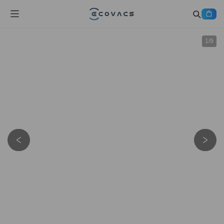
1
/
9