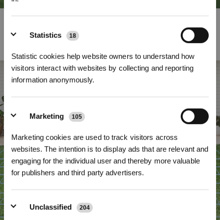
Excellente montée des pentes avec franchissement d’obstacles
Inscrivez-vous et recevez
Statistics
18
Surmonte tous les terrains exigeants en franchissant les pentes de 45 %
(24°), finies les zones difficiles d’accès pour un entretien complet de la
Statistic cookies help website owners to understand how
pelouse grâce au franchissement de barrières de 3 cm.
visitors interact with websites by collecting and reporting
information anonymously.
Marketing
105
S'INSCRIRE
Marketing cookies are used to track visitors across
* Les nouveaux inscrits peuvent utiliser 3000 points pour obtenir une réduction de 30
€ sur leur première commande lorsque le paiement dépasse 1000 €.
websites. The intention is to display ads that are relevant and
engaging for the individual user and thereby more valuable
for publishers and third party advertisers.
Unclassified
204