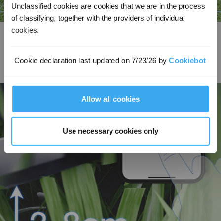
Unclassified cookies are cookies that we are in the process
of classifying, together with the providers of individual
cookies.
Planification intelligente de trajectoire
Alimentée par une navigation LELS™ précise, la trajectoire en U assure une
couverture à 100 %* à l’horizontale comme à la verticale, maximisant
Cookie declaration last updated on 7/23/26 by
Cookiebot
l’efficacité tout en éliminant les retouches manuelles pour une pelouse
impeccable.
Allow all cookies
Use necessary cookies only