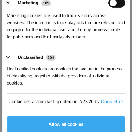
Marketing
105
Trocknen Sie Mikrofaser nicht im Trockner
: Hohe Hitze
Abonnieren
beschädigt Mikrofaserfasern und verkürzt die Lebensdauer des
Marketing cookies are used to track visitors across
Moppkopfs deutlich.
*Neu registrierte Benutzer können 3000 Punkte verwenden, um einen Rabatt von 30
websites. The intention is to display ads that are relevant and
€ auf ihre erste Bestellung zu erhalten, wenn die Zahlung 1000 € überschreitet.
Wie oft sollten Sie einen Wischaufsatz
engaging for the individual user and thereby more valuable
ersetzen?
for publishers and third party advertisers.
Die meisten Haushalte in Deutschland
sollten einen Moppkopf
alle 1–2 Monate ersetzen
– und noch häufiger in Haushalten mit
Haustieren oder großen Familien. Das gilt auch für Menschen, die
Unclassified
204
sich angewöhnt haben,
Straßenschuhe in Innenräumen zu
tragen.
Unclassified cookies are cookies that we are in the process
Achten Sie auf diese Anzeichen, die darauf hinweisen, dass Ihr
of classifying, together with the providers of individual
Moppkopf gereinigt werden muss:
cookies.
Starke Gerüche
: Anhaltende Gerüche deuten auf
eingeschlossene Bakterien, Schimmelbildung oder eine tiefe
Cookie declaration last updated on 7/23/26 by
Cookiebot
Kontamination in den Mopffasern hin.
Sichtbare Schmutzablagerungen
: Kaffee- oder Teeflecken,
Tierhaare oder Verfärbungen zeigen eingeschlossene Rückstände
in den Fasern.
Allow all cookies
Klebrige Bodenrückstände
: Wenn sich Ihre Böden nach dem