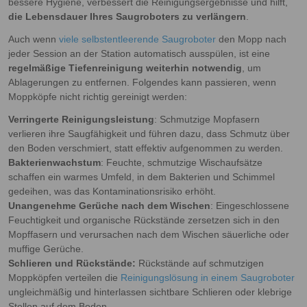
bessere Hygiene, verbessert die Reinigungsergebnisse und hilft,
die Lebensdauer Ihres Saugroboters zu verlängern
.
Auch wenn
viele selbstentleerende Saugroboter
den Mopp nach
jeder Session an der Station automatisch ausspülen, ist eine
regelmäßige Tiefenreinigung weiterhin notwendig
, um
Ablagerungen zu entfernen. Folgendes kann passieren, wenn
Moppköpfe nicht richtig gereinigt werden:
Verringerte Reinigungsleistung
: Schmutzige Mopfasern
verlieren ihre Saugfähigkeit und führen dazu, dass Schmutz über
den Boden verschmiert, statt effektiv aufgenommen zu werden.
Bakterienwachstum
: Feuchte, schmutzige Wischaufsätze
schaffen ein warmes Umfeld, in dem Bakterien und Schimmel
gedeihen, was das Kontaminationsrisiko erhöht.
Unangenehme Gerüche nach dem Wischen
: Eingeschlossene
Feuchtigkeit und organische Rückstände zersetzen sich in den
Mopffasern und verursachen nach dem Wischen säuerliche oder
muffige Gerüche.
Schlieren und Rückstände:
Rückstände auf schmutzigen
Moppköpfen verteilen die
Reinigungslösung in einem Saugroboter
ungleichmäßig und hinterlassen sichtbare Schlieren oder klebrige
Stellen auf dem Boden.