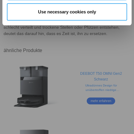
Wischen klebrig oder stumpf anfühlen, hat der Mopp
möglicherweise Schwierigkeiten, Verschüttetes und Schmutz
Use necessary cookies only
aufzunehmen.
Ungleichmäßige Wasserverteilung
: Wenn der Moppkopf Wasser
schlecht verteilt und trockene Stellen oder Pfützen entstehen,
deutet das darauf hin, dass es Zeit ist, ihn zu ersetzen.
ähnliche Produkte
DEEBOT T50 OMNI Gen2
Schwarz
Ultradünnes Design für
unübertroffen niedrige
Unterfahrhöhe und umfassende
Abdeckung
mehr erfahren