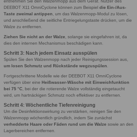
entnehmen Sie den Walzenmopp aus dem Gerät. Nutzer des
DEEBOT X11 OmniCyclone können zum Beispiel
die Ein-/Aus-
Taste zweimal antippen
, um das Walzenmopp-Modul zu lösen,
und anschließend die seitliche Entriegelungstaste drücken, um die
Walze zu entfernen.
Ziehen Sie nicht an der Walze
, solange sie eingefahren ist, da
dies den internen Mechanismus beschädigen kann.
Schritt 3: Nach jedem Einsatz ausspülen
Spülen Sie den Walzenmopp nach jeder Reinigungssession aus,
um losen Schmutz und Rückstände wegzuspülen
.
Fortgeschrittene Modelle wie der DEEBOT X11 OmniCyclone
verfügen über eine
Heißwasser-Wäsche mit Einweichfunktion
bei 75 °C
, bei der die rotierende Walze vollständig eingetaucht
wird, um hartnäckigen Schmutz noch effektiver zu entfernen.
Schritt 4: Wöchentliche Tiefenreinigung
Um die Desinfektionswirkung zu verstärken, reinigen Sie den
Walzenmopp wöchentlich gründlich, indem Sie zunächst
verhedderte Haare oder Fäden rund um die Walze
sowie an den
Lagerbereichen entfernen.