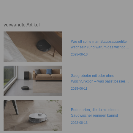
was Sie tun können
verwandte Artikel
Wie oft sollte man Staubsaugerfilter
wechseln (und warum das wichtig
ist)
2025-08-18
Saugroboter mit oder ohne
Wischfunktion – was passt besser
zu Ihnen?
2025-06-11
Bodenarten, die du mit einem
Saugwischer reinigen kannst
2022-08-13